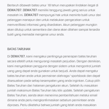
Bertaruh dibawah batas umur 18 tahun merupakan tindakan ilegal di
DEWA787
.
DEWA787
memiliki tanggung jawab yang serius untuk
masalah ini.
DEWA787
mempunyai hak untuk meminta bukti umur dari
pelanggan manapun dan untuk melakukan pengecekan untuk
memverifikasi informasi yang disediakan. Akun pelanggan mungkin
akan ditutup untuk sementara dan dana akan ditahan sampai tersedia
bukti yang memadai mengenai umur anda.
BATAS TARUHAN
Di
DEWA787
, kami mengakui pentingnya penerapan batas taruhan
secara efektif untuk mengurangi masalah perjudian. Dengan demikian,
kami menyediakan pengguna dengan sistem untuk mengontrol jumlah
uang yang dapat anda gunakan untuk berjudi. Anda dapat mengatur
batas taruhan anda untuk permainan olahraga/ sportsbook dan dapat
disesuaikan pada setiap kesempatan yang anda inginkan. Cukup pilih
Batas Taruhan dari halaman pengaturan akun. Setelah itu masukkan
jumlah maksimum Batas Taruhan lalu klik update. Setelah pengaturan
Batas Taruhan, aanda akan menerima pemberitahuan melalui email
dimana anda perlu mengkonfirmasikan sebelum permintaan anda
diproses. Perlu diketahui bahwa jumlah yang telah anda masukkan