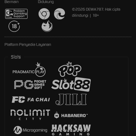
Bermain
Didukung
©2026 DEWA787. Hak cipta
dilindungi | 18+
Platform Penyedia Layanan
Slots