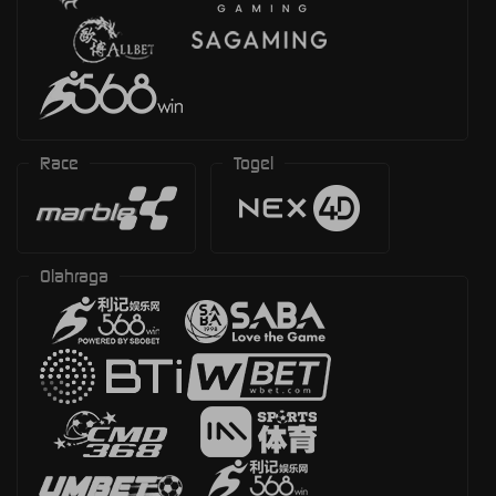
Race
Togel
Olahraga