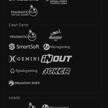
Crash Game
Arcade