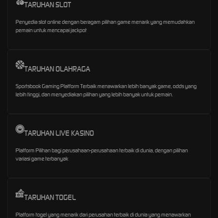
TARUHAN SLOT
Penyedia slot online dengan beragam pilihan game menarik yang memudahkan
pemain untuk mencapai jackpot
TARUHAN OLAHRAGA
Sportsbook Gaming Platform Terbaik menawarkan lebih banyak game, odds yang
lebih tinggi, dan menyediakan pilihan yang lebih banyak untuk pemain.
TARUHAN LIVE KASINO
Platform Pilihan bagi perusahaan-perusahaan terbaik di dunia, dengan pilihan
variasi game terbanyak
TARUHAN TOGEL
Platform togel yang menarik dari perusahan terbaik di dunia yang menawarkan