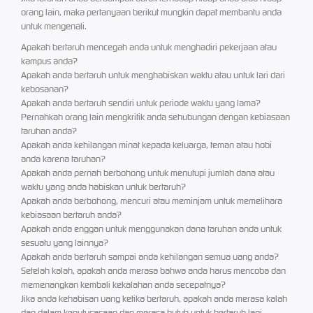
orang lain, maka pertanyaan berikut mungkin dapat membantu anda
untuk mengenali.
Apakah bertaruh mencegah anda untuk menghadiri pekerjaan atau
kampus anda?
Apakah anda bertaruh untuk menghabiskan waktu atau untuk lari dari
kebosanan?
Apakah anda bertaruh sendiri untuk periode waktu yang lama?
Pernahkah orang lain mengkritik anda sehubungan dengan kebiasaan
taruhan anda?
Apakah anda kehilangan minat kepada keluarga, teman atau hobi
anda karena taruhan?
Apakah anda pernah berbohong untuk menutupi jumlah dana atau
waktu yang anda habiskan untuk bertaruh?
Apakah anda berbohong, mencuri atau meminjam untuk memelihara
kebiasaan bertaruh anda?
Apakah anda enggan untuk menggunakan dana taruhan anda untuk
sesuatu yang lainnya?
Apakah anda bertaruh sampai anda kehilangan semua uang anda?
Setelah kalah, apakah anda merasa bahwa anda harus mencoba dan
memenangkan kembali kekalahan anda secepatnya?
Jika anda kehabisan uang ketika bertaruh, apakah anda merasa kalah
dan dalam keputusasaan dan merasa butuh untuk bertaruh lagi