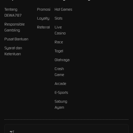
Tentang
Promosi
Hot Games
DEWA787
Loyalty
Slots
Responsible
Referral
Live
Gambling
Casino
Pusat Bantuan
Race
Syarat dan
Togel
Ketentuan
Olahraga
Crash
Game
Arcade
E-Sports
Sabung
Ayam