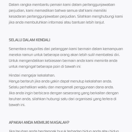
Dalam rangka membantu pemain kami dalam pertanggunjawaban
perjudian, kami memastikan bahwa semua staf kami memiliki
kesadaran pertanggunjawaban perjudian. Silahkan menghubungi kami
jika anda membutuhkan informasi atau bantuan lebih lanjut.
SELALU DALAM KENDALI
Sementara mayoritas dari pelanggan kami bermain dalam kemampuan
mereka namun untuk beberapa orang akan lebih sulit membatasi diri.
Untuk mengendalikan kebiasaan bermain anda kami meminta anda
untuk mengingat beberapa poin di bawah ini:
Hindari mengejar kekalahan.
Hanya bertaruh jika anda yakin dapat menutup kekalahan anda.
Selalu perhatikan waktu dan mengamati penggunaan dana anda.
Jika anda ingin berbicara dengan seseorang yang berkaitan dengan
taruhan anda, silahkan hubungi satu dari organisasi yang tertera di
bawah ini.
APAKAH ANDA MEMILIKI MASALAH?
Jika taruhan anda berdampak buruk terhadap hidup anda atau hidup