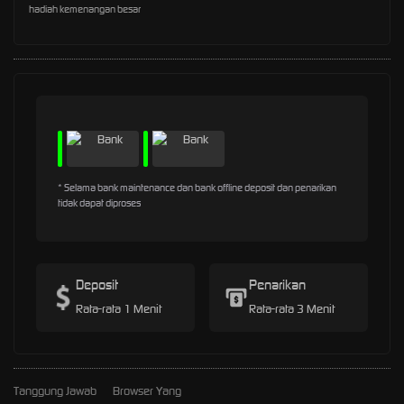
hadiah kemenangan besar
* Selama bank maintenance dan bank offline deposit dan penarikan
tidak dapat diproses
Deposit
Penarikan
Rata-rata 1 Menit
Rata-rata 3 Menit
Tanggung Jawab
Browser Yang