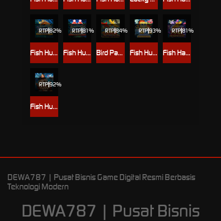
RTP
82%
RTP
81%
RTP
84%
RTP
93%
RTP
81%
Fish Hunter 2 EX-Newbie
Fish Hunter 2 EX-My Club
Bird Paradise
Fish Hunter Spongebob
Fish Haiba
RTP
92%
Fish Hunting: Li Kui Pi Yu
DEWA787 | Pusat Bisnis Game Digital Resmi Berbasis
Teknologi Modern
DEWA787 | Pusat Bisnis