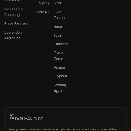
DEWA787
Loyalty
Slots
Responsible
Referral
Live
Gambling
Casino
Pusat Bantuan
Race
Syarat dan
Togel
Ketentuan
Olahraga
Crash
Game
Arcade
E-Sports
Sabung
Ayam
TARUHAN SLOT
Penyedia slot online dengan beragam pilihan game menarik yang memudahkan