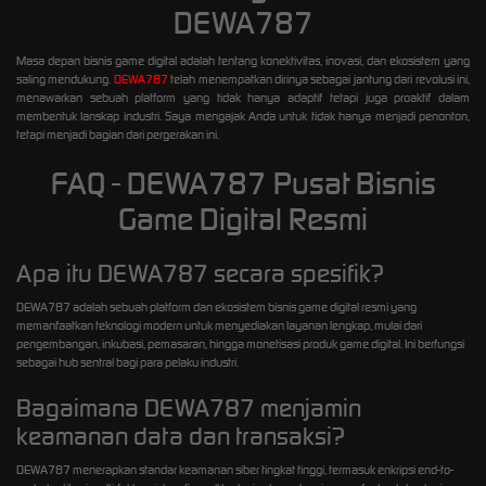
DEWA787
Masa depan bisnis game digital adalah tentang konektivitas, inovasi, dan ekosistem yang
saling mendukung.
DEWA787
telah menempatkan dirinya sebagai jantung dari revolusi ini,
menawarkan sebuah platform yang tidak hanya adaptif tetapi juga proaktif dalam
membentuk lanskap industri. Saya mengajak Anda untuk tidak hanya menjadi penonton,
tetapi menjadi bagian dari pergerakan ini.
FAQ - DEWA787 Pusat Bisnis
Game Digital Resmi
Apa itu DEWA787 secara spesifik?
DEWA787 adalah sebuah platform dan ekosistem bisnis game digital resmi yang
memanfaatkan teknologi modern untuk menyediakan layanan lengkap, mulai dari
pengembangan, inkubasi, pemasaran, hingga monetisasi produk game digital. Ini berfungsi
sebagai hub sentral bagi para pelaku industri.
Bagaimana DEWA787 menjamin
keamanan data dan transaksi?
DEWA787 menerapkan standar keamanan siber tingkat tinggi, termasuk enkripsi end-to-