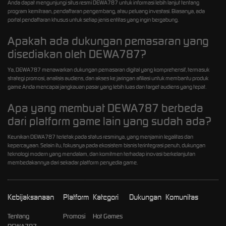
Anda dapat mengunjungi situs resmi DEWA787 untuk informasi lebih lanjut tentang
program kemitraan, pendaftaran pengembang, atau peluang investasi. Biasanya, ada
portal pendaftaran khusus untuk setiap jenis entitas yang ingin bergabung.
Apakah ada dukungan pemasaran yang
disediakan oleh DEWA787?
Ya, DEWA787 menawarkan dukungan pemasaran digital yang komprehensif, termasuk
strategi promosi, analisis audiens, dan akses ke jaringan afiliasi untuk membantu produk
game Anda mencapai jangkauan pasar yang lebih luas dan target audiens yang tepat.
Apa yang membuat DEWA787 berbeda
dari platform game lain yang sudah ada?
Keunikan DEWA787 terletak pada status resminya, yang menjamin legalitas dan
kepercayaan. Selain itu, fokusnya pada ekosistem bisnis terintegrasi penuh, dukungan
teknologi modern yang mendalam, dan komitmen terhadap inovasi berkelanjutan
membedakannya dari sekadar platform penyedia game.
Kebijaksanaan
Platform
Kategori
Dukungan
Komunitas
Tentang
Promosi
Hot Games