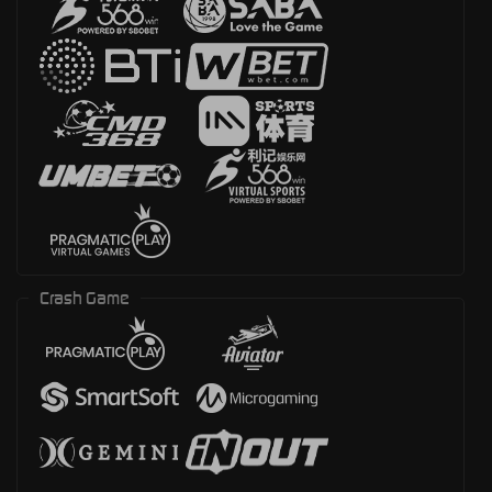
Crash Game