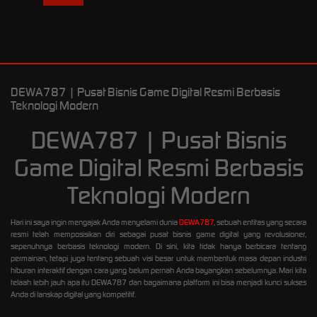
DEWA787 | Pusat Bisnis Game Digital Resmi Berbasis
Teknologi Modern
DEWA787 | Pusat Bisnis
Game Digital Resmi Berbasis
Teknologi Modern
Hari ini saya ingin mengajak Anda menyelami dunia
DEWA787
, sebuah entitas yang secara
resmi telah memposisikan diri sebagai pusat bisnis game digital yang revolusioner,
sepenuhnya berbasis teknologi modern. Di sini, kita tidak hanya berbicara tentang
permainan, tetapi juga tentang sebuah visi besar untuk membentuk masa depan industri
hiburan interaktif dengan cara yang belum pernah Anda bayangkan sebelumnya. Mari kita
telaah lebih jauh apa itu DEWA787 dan bagaimana platform ini bisa menjadi kunci sukses
Anda di lanskap digital yang kompetitif.