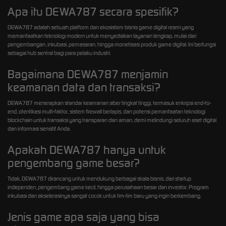
Apa itu DEWA787 secara spesifik?
DEWA787 adalah sebuah platform dan ekosistem bisnis game digital resmi yang
memanfaatkan teknologi modern untuk menyediakan layanan lengkap, mulai dari
pengembangan, inkubasi, pemasaran, hingga monetisasi produk game digital. Ini berfungsi
sebagai hub sentral bagi para pelaku industri.
Bagaimana DEWA787 menjamin
keamanan data dan transaksi?
DEWA787 menerapkan standar keamanan siber tingkat tinggi, termasuk enkripsi end-to-
end, otentikasi multi-faktor, sistem firewall berlapis, dan potensi pemanfaatan teknologi
blockchain untuk transaksi yang transparan dan aman, demi melindungi seluruh aset digital
dan informasi sensitif Anda.
Apakah DEWA787 hanya untuk
pengembang game besar?
Tidak, DEWA787 dirancang untuk mendukung berbagai skala bisnis, dari startup
independen, pengembang game kecil, hingga perusahaan besar dan investor. Program
inkubasi dan akselerasinya sangat cocok untuk tim-tim baru yang ingin berkembang.
Jenis game apa saja yang bisa