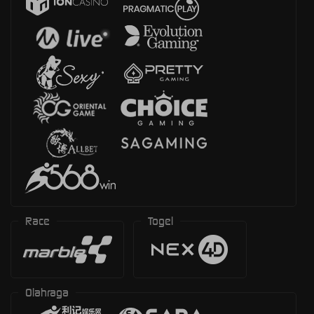
Race
Togel
Olahraga