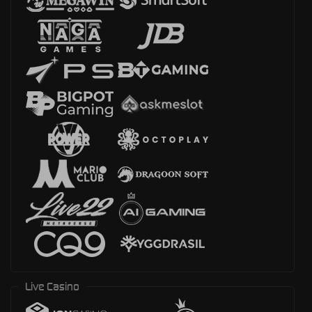
Live Casino